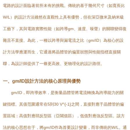
電路的設計面臨著前所未有的挑戰。傳統的基于幾何尺寸（如寬長比
W/L）的設計方法雖然在直觀性上具有優勢，但在深亞微米及納米級
工藝下，其與電路實際性能（如跨導gm、速度、噪聲）的關聯變得復
雜且不直接。為此，一種以跨導與漏電流之比（gm/ID）為核心的設
計方法學應運而生，它通過將晶體管的偏置狀態與性能指標直接關
聯，為設計師提供了一條更高效、更物理化的設計路徑。
一、gm/ID設計方法的核心原理與優勢
gm/ID，即跨導效率，是衡量晶體管將電流轉換為跨導能力的關
鍵指標。其值范圍通常在5到30 V^{-1}之間，直接對應于晶體管的偏
置區域：高值對應弱反型區（亞閾值區），低值對應強反型區。該方
法的核心思想在于，將gm/ID作為首要設計變量，而非傳統的W/L。通