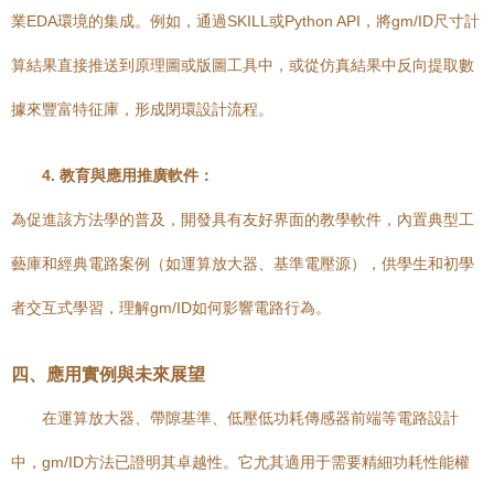
業EDA環境的集成。例如，通過SKILL或Python API，將gm/ID尺寸計
算結果直接推送到原理圖或版圖工具中，或從仿真結果中反向提取數
據來豐富特征庫，形成閉環設計流程。
4. 教育與應用推廣軟件：
為促進該方法學的普及，開發具有友好界面的教學軟件，內置典型工
藝庫和經典電路案例（如運算放大器、基準電壓源），供學生和初學
者交互式學習，理解gm/ID如何影響電路行為。
四、應用實例與未來展望
在運算放大器、帶隙基準、低壓低功耗傳感器前端等電路設計
中，gm/ID方法已證明其卓越性。它尤其適用于需要精細功耗性能權