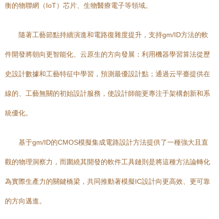
衡的物聯網（IoT）芯片、生物醫療電子等領域。
隨著工藝節點持續演進和電路復雜度提升，支持gm/ID方法的軟
件開發將朝向更智能化、云原生的方向發展：利用機器學習算法從歷
史設計數據和工藝特征中學習，預測最優設計點；通過云平臺提供在
線的、工藝無關的初始設計服務，使設計師能更專注于架構創新和系
統優化。
基于gm/ID的CMOS模擬集成電路設計方法提供了一種強大且直
觀的物理洞察力，而圍繞其開發的軟件工具鏈則是將這種方法論轉化
為實際生產力的關鍵橋梁，共同推動著模擬IC設計向更高效、更可靠
的方向邁進。