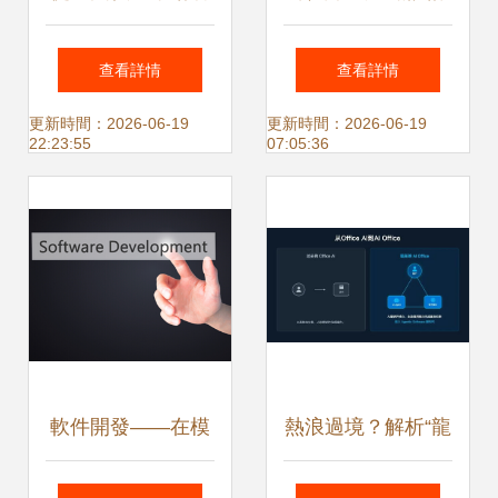
中國集成電路設計
從架構到版圖的全
查看詳情
查看詳情
業產值
面指南
更新時間：2026-06-19
更新時間：2026-06-19
22:23:55
07:05:36
軟件開發——在模
熱浪過境？解析“龍
糊的背板上按下一
蝦熱”對集成電路設