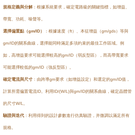
規格定義與分解
：根據系統要求，確定電路級的關鍵指標，如增益、
帶寬、功耗、噪聲等。
選擇偏置點（gm/ID）
：根據速度（ft）、本征增益（gm/gds）等與
gm/ID的關系曲線，選擇能同時滿足多項約束的最佳工作區域。例
如，高增益要求可能選擇較高的gm/ID（弱反型區），而高帶寬要求
可能選擇較低的gm/ID（強反型區）。
確定電流與尺寸
：由跨導gm要求（如增益設定）和選定的gm/ID值，
計算所需偏置電流ID。利用ID/(W/L)與gm/ID的關系曲線，確定晶體管
的尺寸W/L。
驗證與迭代
：利用得到的設計參數進行仿真驗證，并微調以滿足所有
規格。