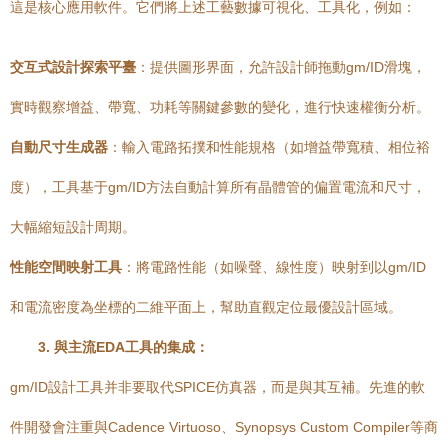
這是核心應用軟件。它們將上述工藝數據可視化、工具化，例如：
交互式設計探索平臺
：提供圖形界面，允許設計師拖動gm/ID滑塊，
實時觀察增益、帶寬、功耗等關鍵參數的變化，進行快速權衡分析。
自動尺寸生成器
：輸入電路拓撲和性能規格（如增益帶寬積、相位裕
度），工具基于gm/ID方法自動計算所有晶體管的偏置電流和尺寸，
大幅縮短設計周期。
性能空間映射工具
：將電路性能（如噪聲、線性度）映射到以gm/ID
和電流密度為坐標的二維平面上，幫助直觀定位最優設計區域。
3. 與主流EDA工具的集成：
gm/ID設計工具并非要取代SPICE仿真器，而是與其互補。先進的軟
件開發會注重與Cadence Virtuoso、Synopsys Custom Compiler等商