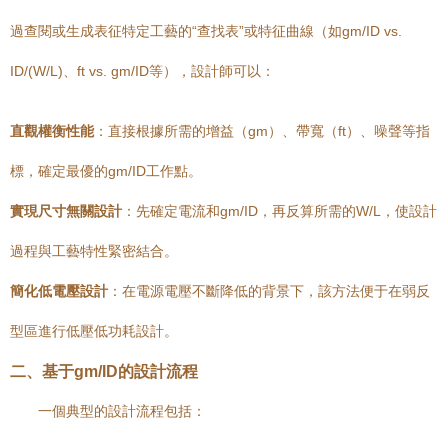
過查閱或生成表征特定工藝的“查找表”或特征曲線（如gm/ID vs.
ID/(W/L)、ft vs. gm/ID等），設計師可以：
直觀權衡性能
：直接根據所需的增益（gm）、帶寬（ft）、噪聲等指
標，確定最優的gm/ID工作點。
實現尺寸無關設計
：先確定電流和gm/ID，再反算所需的W/L，使設計
過程與工藝特性緊密結合。
簡化低電壓設計
：在電源電壓不斷降低的背景下，該方法便于在弱反
型區進行低壓低功耗設計。
二、基于gm/ID的設計流程
一個典型的設計流程包括：